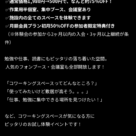
✅️
通常価格1,980円→500円で、なんと約75％OFF！
✅️
作業用半個室、集中ブース、会議室あり
✅️
施設内の全てのスペースを体験できます
✅️
月額会員プラン初月50％OFFの参加者限定特典付き
（※体験会の参加から2ヶ月以内の入会・3ヶ月以上継続が条
件）
勉強や仕事、読書にもピッタリの落ち着いた空間。
人気のフォンブース・会議室も全部開放します！
「コワーキングスペースってどんなところ？」
「使ってみたいけど敷居が高そう。。。」
「仕事、勉強に集中できる場所を見つけたい！」
など、コワーキングスペースが気になる方に
ピッタリのお試し体験イベントです！